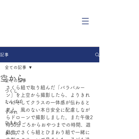
記事
全ての記事
空から
全ての記事
さくら組で取り組んだ「パラバルー
つくし
ン」を上空から撮影したら、よりきれ
たんぽぽ
いにそしてクラスの一体感が伝わると
考え、風のない本日安全に配慮しなが
すみれ
らドローンで撮影しました。また午後2
ひまわり
時30分ごろからおやつまでの時間、遊
戯室でさくら組とひまわり組で一緒に
さくら