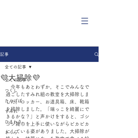
記事
全ての記事
💜大掃除💜
全ての記事
　今年もあとわずか。そこでみんなで
つくし
過ごしたすみれ組の教室を大掃除しま
たんぽぽ
した。ロッカー、お道具箱、床、靴箱
を掃除しました。「端っこを綺麗にで
すみれ
きるかな？」と声かけをすると、ゴシ
ひまわり
ゴシ雑巾を上手に使いながらピカピカ
にしている姿がありました。大掃除が
さくら