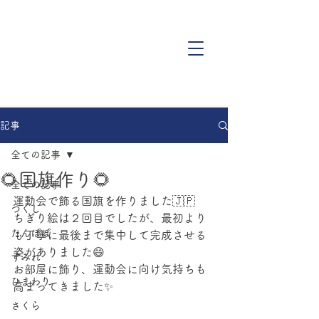
記事
全ての記事
🌻国旗作り🌻
全ての記事
運動会で飾る国旗を作りました🇯🇵
つくし
ちぎり絵は２回目でしたが、最初より
たんぽぽ
も丁寧に最後まで集中して完成させる
姿がありました😄
すみれ
お部屋に飾り、運動会に向け気持ちも
ひまわり
高まってきました✨
さくら