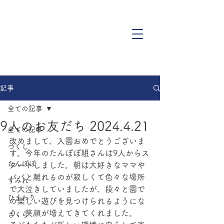
記事
全ての記事
9人のお友だち 2024.4.21
全ての記事
改めまして、入園おめでとうございま
つくし
す。今年のたんぽぽ組さんは9人からス
たんぽぽ
タートしました。朝は大好きなママや
パパと離れるのが寂しくて色々な場所
すみれ
で大泣きしていましたが、段々と園で
ひまわり
の楽しい遊びを見つけられるようにな
り、笑顔が増えてきてくれました。
さくら