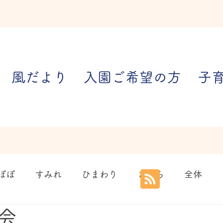
風だより
入園ご希望の方
子
ぽぽ
すみれ
ひまわり
さくら
全体
会