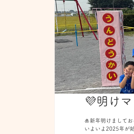
💜明け
🎍新年明けましてお
いよいよ2025年が