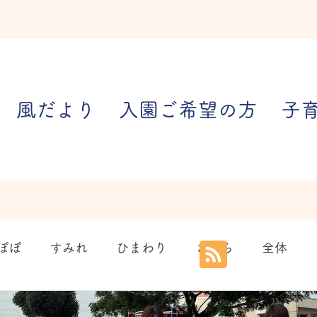
風だより
入園ご希望の方
子
ぽぽ
すみれ
ひまわり
さくら
全体