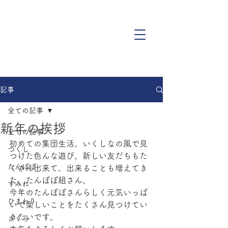
記事
全ての記事
新年の挨拶
全ての記事
初めての集団生活。いくしなの風で見
つくし
つけた色んな遊び。新しい友だちもた
たんぽぽ
くさん出来て、出来ることも増えてき
た、たんぽぽ組さん。
すみれ
今年のたんぽぽさんらしく元気いっぱ
ひまわり
いで楽しいことをたくさん見つけてい
きたいです。
さくら