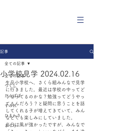
記事
全ての記事
小学校見学 2024.02.16
全ての記事
生品小学校へ、さくら組みんなで見学
つくし
に行きました。最近は学校の中ってど
たんぽぽ
うなってるのかな？勉強ってどうやっ
てるんだろう？と疑問に思うことを話
すみれ
してくれる子が増えてきていて、みん
ひまわり
なとても楽しみにしていました。
当日は風が強かったですが、みんなで
さくら