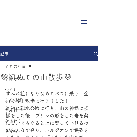
記事
全ての記事
💜初めての山散歩💜
全ての記事
つくし
すみれ組になり初めてバスに乗り、金
たんぽぽ
山まで山散歩に行きました！
最初に親水公園に行き、山の神様に挨
すみれ
拶をした後、プリンの形をした岩を発
ひまわり
見し、ぐるぐると上に登っていけるの
でみんなで登り、ハルジオンで鉄砲を
さくら