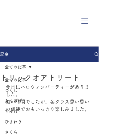
記事
全ての記事
トリックオアトリート
全ての記事
今日はハロウィンパーティーがありま
つくし
した。
たんぽぽ
短い時間でしたが、各クラス思い思い
の仮装でおもいっきり楽しみました。
すみれ
ひまわり
さくら