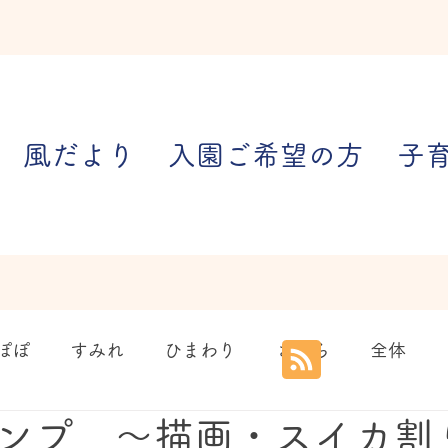
風だより
入園ご希望の方
子
ぽぽ
すみれ
ひまわり
さくら
全体
ンプ 〜描画・スイカ割