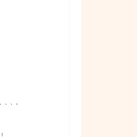
、、、。
！