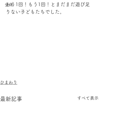
もう1回！もう1回！とまだまだ遊び足
全体
りない子どもたちでした。
ひまわり
すべて表示
最新記事