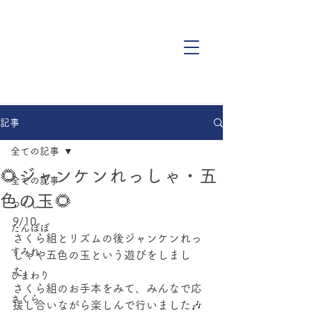
記事
全ての記事
🌻ジャンケンれっしゃ・五
全ての記事
色の玉🌻
つくし
9/10
たんぽぽ
さくら組とリズムの後ジャンケンれっ
すみれ
しゃや五色の玉という遊びをしまし
た。
ひまわり
さくら組のお手本をみて、みんなで応
さくら
援し合いながら楽しんで行いました🎶