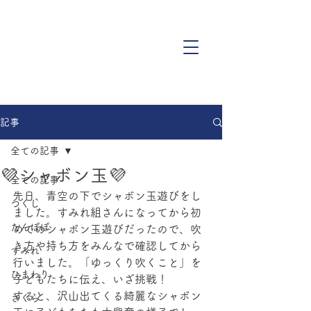
記事
全ての記事
💜シャボン玉💜
全ての記事
先日、青空の下でシャボン玉遊びをし
つくし
ました。すみれ組さんになってから初
たんぽぽ
めてのシャボン玉遊びだったので、吹
き方や持ち方をみんなで確認してから
すみれ
行いました。「ゆっくり吹くこと」を
ひまわり
子どもたちに伝え、いざ挑戦！
すると、沢山出てくる綺麗なシャボン
さくら