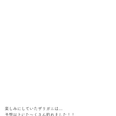
楽しみにしていたザリガニは…
予想以上にた〜くさん釣れました！！