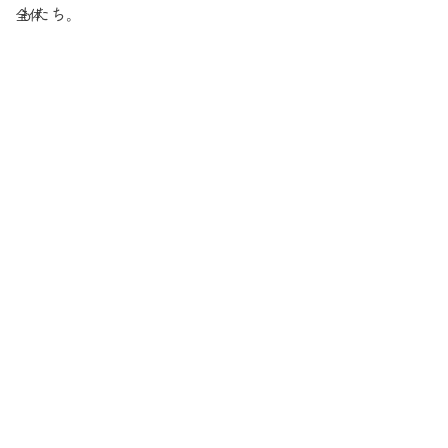
もたち。
全体