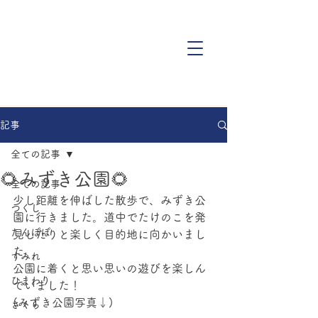
記事
全ての記事
🌻みずき公園🌻
全ての記事
少し距離を伸ばした散歩で、みずき公
つくし
園に行きました。道中でたけのこを発
たんぽぽ
見したりと楽しく目的地に向かいまし
た。
すみれ
公園に着くと思い思いの遊びを楽しん
ひまわり
でいました！
(みずき公園写真↓)
さくら