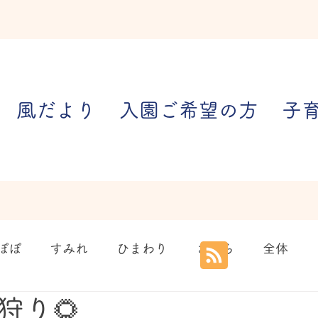
風だより
入園ご希望の方
子
ぽぽ
すみれ
ひまわり
さくら
全体
狩り🌻