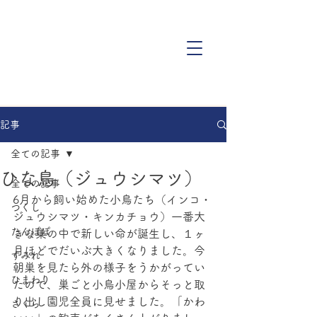
記事
全ての記事
ひな鳥（ジュウシマツ）
全ての記事
6月から飼い始めた小鳥たち（インコ・
つくし
ジュウシマツ・キンカチョウ）一番大
たんぽぽ
きな巣の中で新しい命が誕生し、１ヶ
月ほどでだいぶ大きくなりました。今
すみれ
朝巣を見たら外の様子をうかがってい
ひまわり
たので、巣ごと小鳥小屋からそっと取
り出し園児全員に見せました。「かわ
さくら