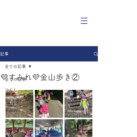
記事
全ての記事
💜すみれ💜金山歩き②
全ての記事
つくし
たんぽぽ
すみれ
ひまわり
さくら