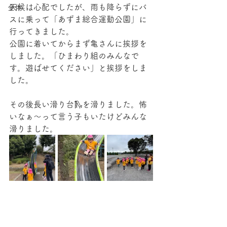
天候は心配でしたが、雨も降らずにバ
全体
スに乗って「あずま総合運動公園」に
行ってきました。
公園に着いてからまず亀さんに挨拶を
しました。「ひまわり組のみんなで
す。遊ばせてください」と挨拶をしま
した。
その後長い滑り台🛝を滑りました。怖
いなぁ〜って言う子もいたけどみんな
滑りました。