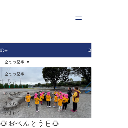
記事
全ての記事
全ての記事
つくし
たんぽぽ
すみれ
ひまわり
🌻おべんとう日🌻
さくら