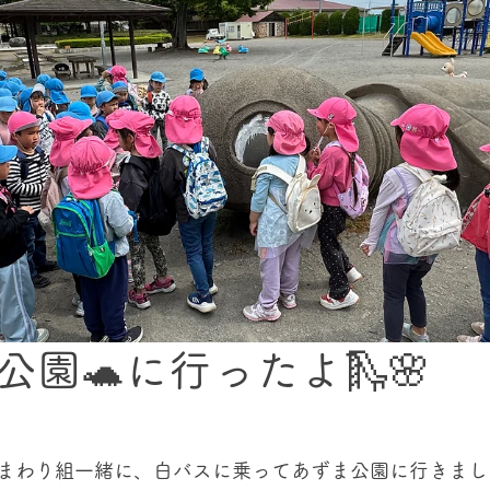
公園🐢に行ったよ🛝🌸
まわり組一緒に、白バスに乗ってあずま公園に行きまし