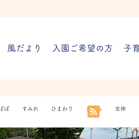
風だより
入園ご希望の方
子
ぽぽ
すみれ
ひまわり
さくら
全体