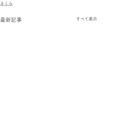
さくら
すべて表示
最新記事
コメント