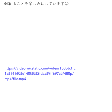
会えることを楽しみにしています😊
全体
https://video.wixstatic.com/video/150bb3_c
1a5141605e140f5852fdaa59ff697c8/480p/
mp4/file.mp4