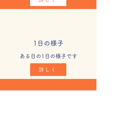
1日の様子
​ある日の1日の様子です
詳しく
子育て支援
親子で一緒に楽しいひとときを
過ごしたり、子育てについて困